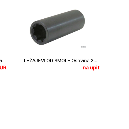
LEŽAJEVI OD MESINGA Za osovinu 20 1" 1/4 31.75mm
LEŽAJEVI OD SMOLE Osovina 25 Vanjski 1" 1/2 38.10mm D100mm
EUR
na upit