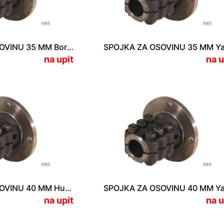
SPOJKA ZA OSOVINU 35 MM Borg Warner 71C/72C
na upit
na u
SPOJKA ZA OSOVINU 40 MM Hurth HBW 360/HSW 450/ HSW 630
na upit
na u