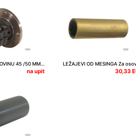
SPOJKA ZA OSOVINU 45 /50 MM Twin Disc/Technodrive TM 265
na upit
30,33 