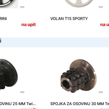
INI
VOLAN T15 SPORTY
na upit
na u
i
SPOJKA ZA OSOVINU 25 MM Twin Disc/Technodrive TMC 40/60