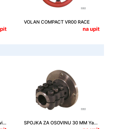
VOLAN COMPACT VR00 RACE
pit
na upit
SPOJKA ZA OSOVINU 30 MM Twin Disc/Technodrive TMC 40/60
SPOJKA ZA OSOVINU 30 MM Yanmar KM 2-P/KM 3-P/KBW-10E/KM 3A