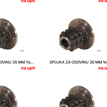
na upit
na u
SPOJKA ZA OSOVINU 30 MM Yanmar KBW-20/KBW-21/KM-4A
na upit
na u