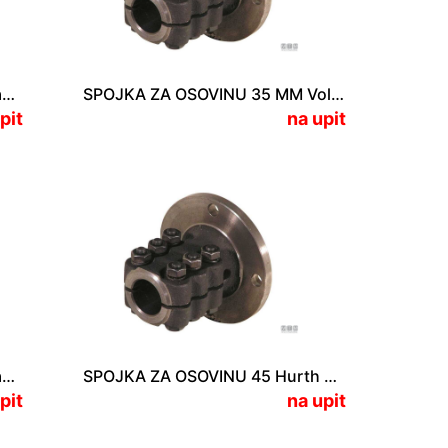
SPOJKA ZA OSOVINU 35 MM Yanmar KBW-20/KBW-21/KM-4A
SPOJKA ZA OSOVINU 35 MM Volvo MS-2A/L
pit
na upit
SPOJKA ZA OSOVINU 40 MM Yanmar K45 A
SPOJKA ZA OSOVINU 45 Hurth HBW 360/HSW 450/ HSW 630
pit
na upit