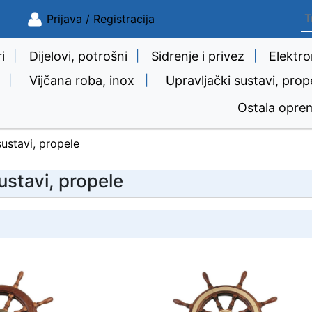
Prijava / Registracija
i
|
Dijelovi, potrošni
|
Sidrenje i privez
|
Elektro
|
Vijčana roba, inox
|
Upravljački sustavi, prop
Ostala opre
sustavi, propele
ustavi, propele