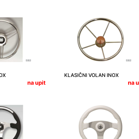
OX
KLASIČNI VOLAN INOX
na upit
na u