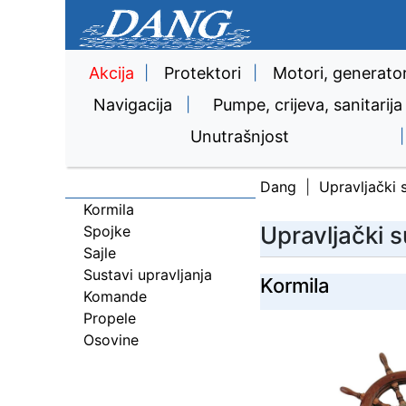
Akcija
|
Protektori
|
Motori, generator
Navigacija
|
Pumpe, crijeva, sanitarija
Unutrašnjost
|
Upravljački sustavi, propele
Dang
Upravljački 
Kormila
Upravljački s
Spojke
Sajle
Sustavi upravljanja
Kormila
Komande
Propele
Osovine