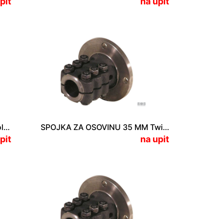
pit
na upit
SPOJKA ZA OSOVINU 30 MM Volvo MS-2A/L
SPOJKA ZA OSOVINU 35 MM Twin Disc/Technodrive TMC 60
pit
na upit