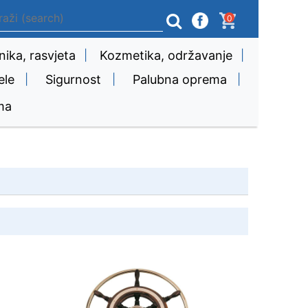
0
nika, rasvjeta
|
Kozmetika, održavanje
|
ele
|
Sigurnost
|
Palubna oprema
|
ma