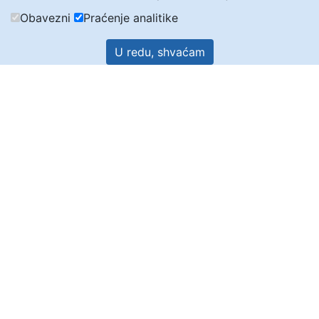
Obavezni
Praćenje analitike
U redu, shvaćam