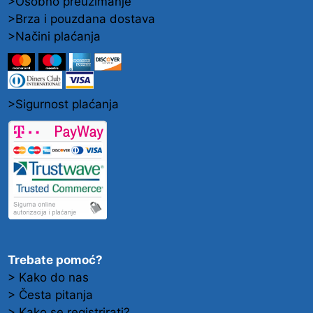
>Osobno preuzimanje
>Brza i pouzdana dostava
>Načini plaćanja
>Sigurnost plaćanja
Trebate pomoć?
> Kako do nas
> Česta pitanja
> Kako se registrirati?