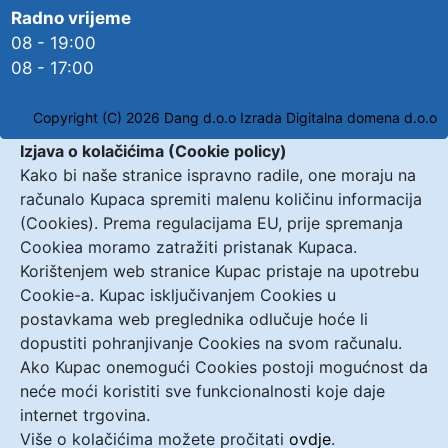
Radno vrijeme
08 - 19:00
08 - 17:00
Copyright (C) 2026 Dang d.o.o
Izrada Digitalna domena d.o.o
Izjava o kolačićima (Cookie policy)
Kako bi naše stranice ispravno radile, one moraju na
računalo Kupaca spremiti malenu količinu informacija
(Cookies). Prema regulacijama EU, prije spremanja
Cookiea moramo zatražiti pristanak Kupaca.
Korištenjem web stranice Kupac pristaje na upotrebu
Cookie-a. Kupac isključivanjem Cookies u
postavkama web preglednika odlučuje hoće li
dopustiti pohranjivanje Cookies na svom računalu.
Ako Kupac onemogući Cookies postoji mogućnost da
neće moći koristiti sve funkcionalnosti koje daje
internet trgovina.
Više o kolačićima možete pročitati
ovdje
.