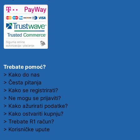
Trebate pomoć?
> Kako do nas
> Česta pitanja
> Kako se registrirati?
> Ne mogu se prijaviti?
> Kako ažurirati podatke?
> Kako ostvariti kupnju?
> Trebate R1 račun?
> Korisničke upute