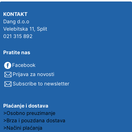
KONTAKT
Dang d.o.o
Velebitska 11, Split
021 315 892
Pratite nas
Facebook
Prijava za novosti
Subscribe to newsletter
Plaćanje i dostava
>Osobno preuzimanje
>Brza i pouzdana dostava
>Načini plaćanja