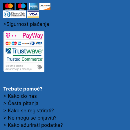
>Sigurnost plaćanja
Trebate pomoć?
> Kako do nas
> Česta pitanja
> Kako se registrirati?
> Ne mogu se prijaviti?
> Kako ažurirati podatke?