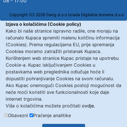
08 - 17:00
Copyright (C) 2026 Dang d.o.o
Izrada Digitalna domena d.o.o
Izjava o kolačićima (Cookie policy)
Kako bi naše stranice ispravno radile, one moraju na
računalo Kupaca spremiti malenu količinu informacija
(Cookies). Prema regulacijama EU, prije spremanja
Cookiea moramo zatražiti pristanak Kupaca.
Korištenjem web stranice Kupac pristaje na upotrebu
Cookie-a. Kupac isključivanjem Cookies u
postavkama web preglednika odlučuje hoće li
dopustiti pohranjivanje Cookies na svom računalu.
Ako Kupac onemogući Cookies postoji mogućnost da
neće moći koristiti sve funkcionalnosti koje daje
internet trgovina.
Više o kolačićima možete pročitati
ovdje
.
Obavezni
Praćenje analitike