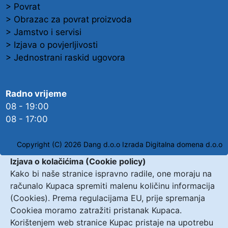
> Povrat
> Obrazac za povrat proizvoda
> Jamstvo i servisi
> Izjava o povjerljivosti
> Jednostrani raskid ugovora
Radno vrijeme
08 - 19:00
08 - 17:00
Copyright (C) 2026 Dang d.o.o
Izrada Digitalna domena d.o.o
Izjava o kolačićima (Cookie policy)
Kako bi naše stranice ispravno radile, one moraju na
računalo Kupaca spremiti malenu količinu informacija
(Cookies). Prema regulacijama EU, prije spremanja
Cookiea moramo zatražiti pristanak Kupaca.
Korištenjem web stranice Kupac pristaje na upotrebu