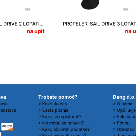
PROPELERI SAIL DRIVE 2 LOPATICE 14 x 9 (356 x 229 mm)
na upit
na u
ava
Trebate pomoć?
Dang d.o
anje
> Kako do nas
> O nama
 dostava
> Česta pitanja
> Opći uvje
> Kako se registrirati?
> Reklamaci
> Ne mogu se prijaviti?
> Povrat
> Kako ažurirati podatke?
> Obrazac 
> Kako ostvariti kupnju?
> Jamstvo i