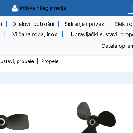
Prijava / Registracija
i
|
Dijelovi, potrošni
|
Sidrenje i privez
|
Elektro
|
Vijčana roba, inox
|
Upravljački sustavi, prop
Ostala opre
sustavi, propele
Propele