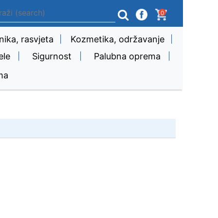
0
nika, rasvjeta
|
Kozmetika, održavanje
|
ele
|
Sigurnost
|
Palubna oprema
|
ma