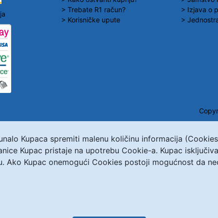
> Trebate R1 račun?
> Izjava o p
ja
> Korisničke upute
> Jednostra
Copyr
čunalo Kupaca spremiti malenu količinu informacija (Cookie
ranice Kupac pristaje na upotrebu Cookie-a. Kupac isključ
u. Ako Kupac onemogući Cookies postoji mogućnost da neće 