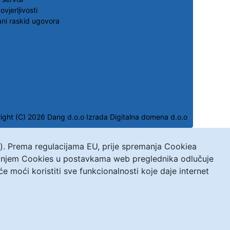
ovjerljivosti
ni raskid ugovora
ight (C) 2026 Dang d.o.o
Izrada Digitalna domena d.o.o
s). Prema regulacijama EU, prije spremanja Cookiea
ivanjem Cookies u postavkama web preglednika odlučuje
moći koristiti sve funkcionalnosti koje daje internet