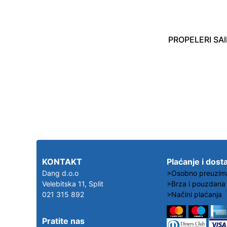
KONTAKT
Plaćanje i dost
Dang d.o.o
>Osobno preuzim
Velebitska 11, Split
>Brza i pouzdana
021 315 892
>Načini plaćanja
Pratite nas