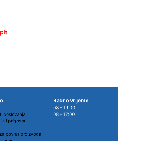
PROPELERI SAIL DRIVE 3 LOPATICE 14 x 10 (356 x 254 mm)
pit
.o
Radno vrijeme
08 - 19:00
ti poslovanja
08 - 17:00
ja i prigovori
za povrat proizvoda
 servisi