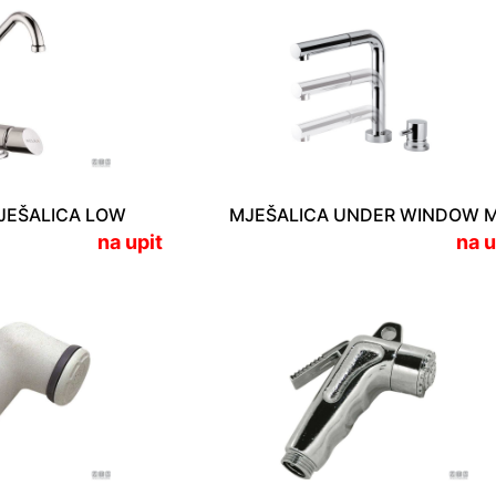
JEŠALICA LOW
na upit
na u