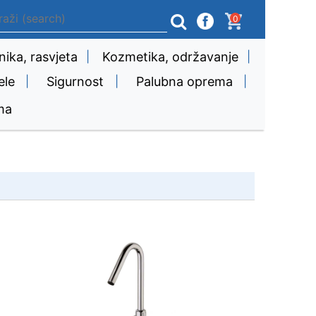
0
nika, rasvjeta
|
Kozmetika, održavanje
|
ele
|
Sigurnost
|
Palubna oprema
|
ma