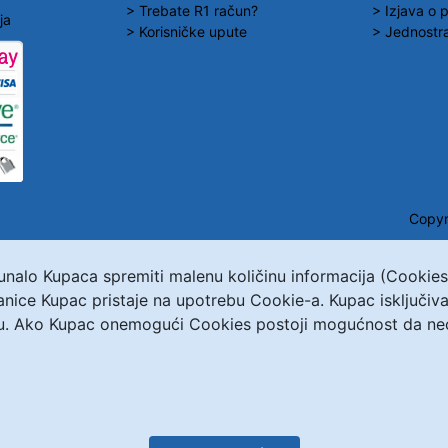
> Trebate R1 račun?
> Izjava o p
ja
> Korisničke upute
> Jednostra
Copyr
čunalo Kupaca spremiti malenu količinu informacija (Cookie
ranice Kupac pristaje na upotrebu Cookie-a. Kupac isključ
u. Ako Kupac onemogući Cookies postoji mogućnost da neće 