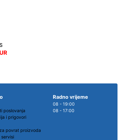
S
EUR
.o
Radno vrijeme
08 - 19:00
ti poslovanja
08 - 17:00
ja i prigovori
za povrat proizvoda
 servisi