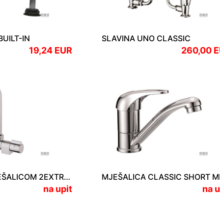
UILT-IN
SLAVINA UNO CLASSIC
19,24 EUR
260,00 
SLAVINA S MJEŠALICOM 2EXTREME
na upit
na u