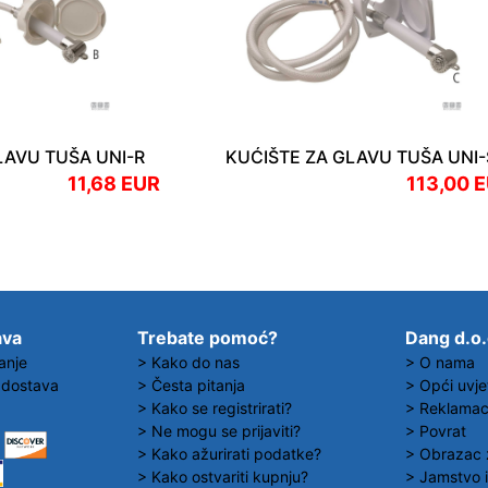
LAVU TUŠA UNI-R
KUĆIŠTE ZA GLAVU TUŠA UNI-
11,68 EUR
113,00 
ava
Trebate pomoć?
Dang d.o
anje
> Kako do nas
> O nama
 dostava
> Česta pitanja
> Opći uvje
> Kako se registrirati?
> Reklamaci
> Ne mogu se prijaviti?
> Povrat
> Kako ažurirati podatke?
> Obrazac 
> Kako ostvariti kupnju?
> Jamstvo i