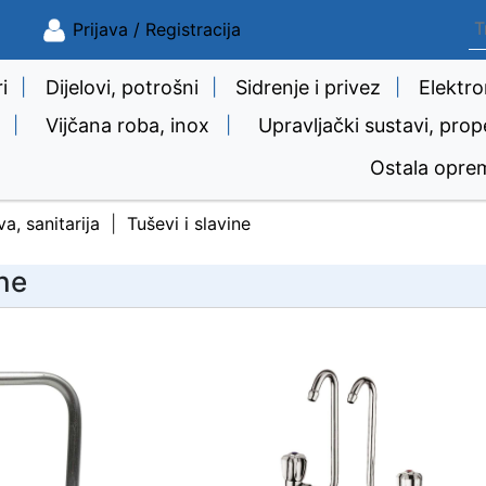
Prijava / Registracija
i
|
Dijelovi, potrošni
|
Sidrenje i privez
|
Elektro
|
Vijčana roba, inox
|
Upravljački sustavi, prop
Ostala opre
a, sanitarija
Tuševi i slavine
ine