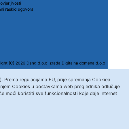
ovjerljivosti
ni raskid ugovora
ight (C) 2026 Dang d.o.o
Izrada Digitalna domena d.o.o
s). Prema regulacijama EU, prije spremanja Cookiea
ivanjem Cookies u postavkama web preglednika odlučuje
moći koristiti sve funkcionalnosti koje daje internet