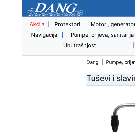
Akcija
|
Protektori
|
Motori, generator
Navigacija
|
Pumpe, crijeva, sanitarija
Unutrašnjost
|
Dang
Pumpe, crijev
Tuševi i slav