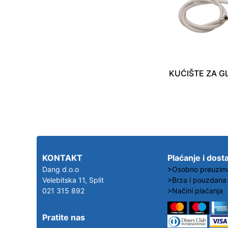
KUĆIŠTE ZA G
KONTAKT
Plaćanje i dost
Dang d.o.o
>Osobno preuzim
Velebitska 11, Split
>Brza i pouzdana
021 315 892
>Načini plaćanja
Pratite nas