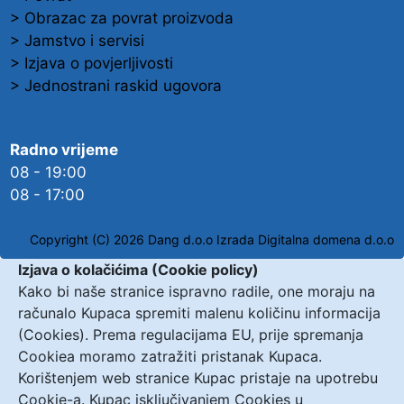
> Obrazac za povrat proizvoda
> Jamstvo i servisi
> Izjava o povjerljivosti
> Jednostrani raskid ugovora
Radno vrijeme
08 - 19:00
08 - 17:00
Copyright (C) 2026 Dang d.o.o
Izrada Digitalna domena d.o.o
Izjava o kolačićima (Cookie policy)
Kako bi naše stranice ispravno radile, one moraju na
računalo Kupaca spremiti malenu količinu informacija
(Cookies). Prema regulacijama EU, prije spremanja
Cookiea moramo zatražiti pristanak Kupaca.
Korištenjem web stranice Kupac pristaje na upotrebu
Cookie-a. Kupac isključivanjem Cookies u